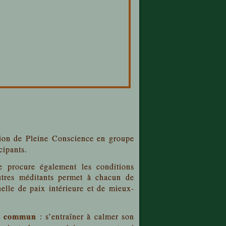
tion de Pleine Conscience en groupe
cipants.
le procure également les conditions
utres méditants permet à chacun de
lle de paix intérieure et de mieux-
t commun
: s’entraîner à calmer son